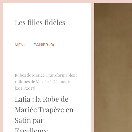
Les filles fidèles
MENU
PANIER (
0
)
Robes de Mariée Transformables :
11 Robes de Mariée à Découvrir
[2026/2027]
Lafia : la Robe de
Mariée Trapèze en
Satin par
Excellence.