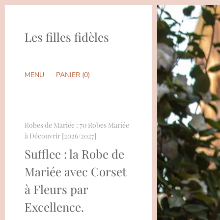
Les filles fidèles
MENU
PANIER (
0
)
Robes de Mariée : 70 Robes Mariée
à Découvrir [2026/2027]
Sufflee : la Robe de
Mariée avec Corset
à Fleurs par
Excellence.