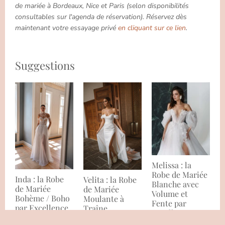
de mariée à Bordeaux, Nice et Paris (selon disponibilités
consultables sur l'agenda de réservation). Réservez dès
maintenant votre essayage privé
en cliquant sur ce lien
.
Suggestions
Melissa : la
Robe de Mariée
Inda : la Robe
Velita : la Robe
Blanche avec
de Mariée
de Mariée
Volume et
Bohème / Boho
Moulante à
Fente par
par Excellence.
Traîne
Excellence.
Amovible par
de
€2.047,00
€2.497,00