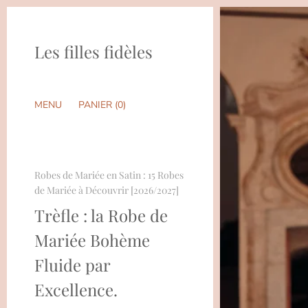
Les filles fidèles
MENU
PANIER (
0
)
Robes de Mariée en Satin : 15 Robes
de Mariée à Découvrir [2026/2027]
Trèfle : la Robe de
Mariée Bohème
Fluide par
Excellence.