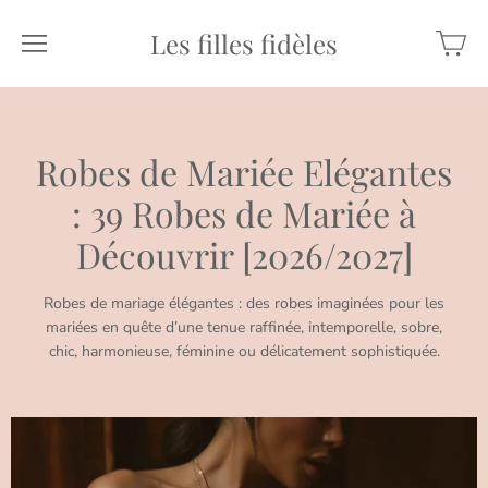
Les filles fidèles
Robes de Mariée Elégantes
: 39 Robes de Mariée à
Découvrir [2026/2027]
Robes de mariage élégantes : des robes imaginées pour les
mariées en quête d’une tenue raffinée, intemporelle, sobre,
chic, harmonieuse, féminine ou délicatement sophistiquée.